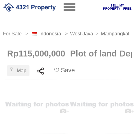
SELL MY
PROPERTY - FREE
For Sale >
Indonesia
>
West Java
>
Mampangkali
Rp115,000,000 Plot of land Dep
Save
Map